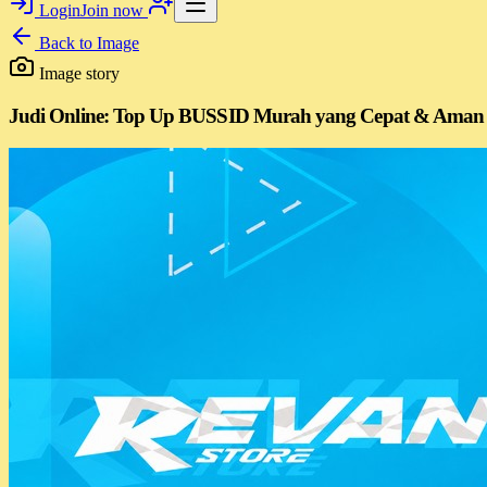
Login
Join now
Back to
Image
Image story
Judi Online: Top Up BUSSID Murah yang Cepat & Aman